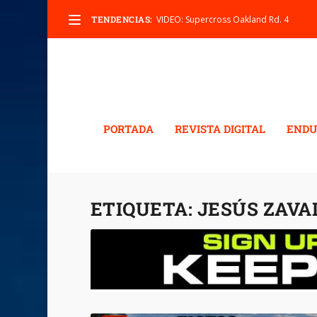
TENDENCIAS:
VIDEO: Supercross Oakland Rd. 4
PORTADA
REVISTA DIGITAL
ENDU
ETIQUETA:
JESÚS ZAVA