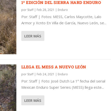
1ª EDICIÓN DEL SIERRA HARD ENDURO
por
Staff
|
Feb 28, 2021
|
Enduro
Por: Staff | Fotos: MESS, Carlos Maycotte, Lalo
Armor y Xcnto En Villa de García, Nuevo León, se...
RD ENDURO
EÓN
LEER MÁS
LLEGA EL MESS A NUEVO LEÓN
por
Staff
|
Feb 24, 2021
|
Enduro
Por: Staff | Foto: José Dutch La 1ª fecha del serial
Mexican Enduro Super Series (MESS) llega este...
LEER MÁS