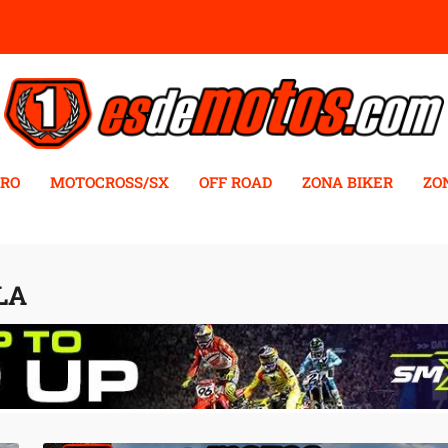
RO
MOTOCROSS/SX
OFF ROAD
ZONA BIKER
ZO
LA