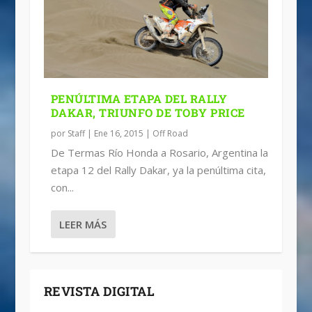
PENÚLTIMA ETAPA DEL RALLY
DAKAR, TRIUNFO DE TOBY PRICE
por
Staff
|
Ene 16, 2015
|
Off Road
De Termas Río Honda a Rosario, Argentina la
etapa 12 del Rally Dakar, ya la penúltima cita,
con...
LEER MÁS
REVISTA DIGITAL