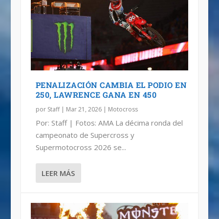
MALCOLM STEWART GANADOR EN
MOTOCROSS: CAMPEONES HASTA LA
TAMPA
FINAL
PENALIZACIÓN CAMBIA EL PODIO EN
250, LAWRENCE GANA EN 450
por
Staff
|
Mar 21, 2026
|
Motocross
Por: Staff | Fotos: AMA La décima ronda del
campeonato de Supercross y
Supermotocross 2026 se...
LEER MÁS