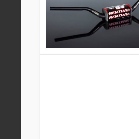
MENOS VIBRACIONES Y PES
Publicado por
Staff
|
Ene 15, 2022
|
Productos