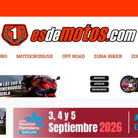
URO
MOTOCROSS/SX
OFF ROAD
ZONA BIKER
ZO
 RENTHAL