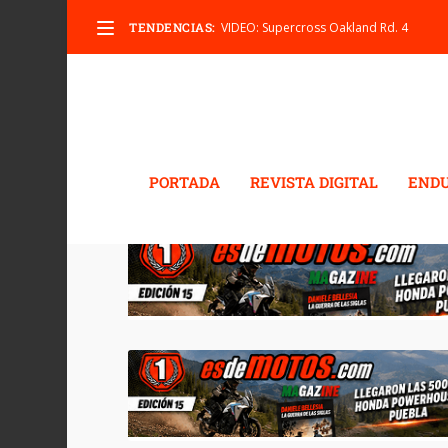
TENDENCIAS:
VIDEO: Supercross Oakland Rd. 4
PORTADA
REVISTA DIGITAL
END
ETIQUETA:
MANUBRIOS