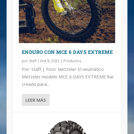
TERRENO INTERMEDIO-DURO:
METZELER MC360 MID SOFT =
METZELER MC360
TRACCIÓN
ENDURO CON MCE 6 DAYS EXTREME
por
Staff
|
Ene 8, 2022
|
Productos
Por: Staff | Foto: Metzeler El neumático
Metzeler modelo MCE 6 DAYS EXTREME fue
creado para...
LEER MÁS