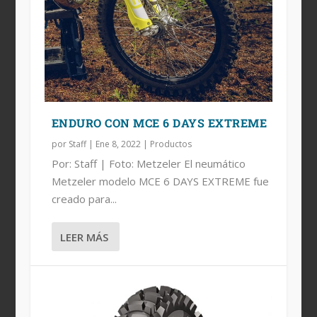
TERRENO INTERMEDIO-DURO:
METZELER MC360 MID SOFT =
METZELER MC360
TRACCIÓN
ENDURO CON MCE 6 DAYS EXTREME
por
Staff
|
Ene 8, 2022
|
Productos
Por: Staff | Foto: Metzeler El neumático
Metzeler modelo MCE 6 DAYS EXTREME fue
creado para...
LEER MÁS