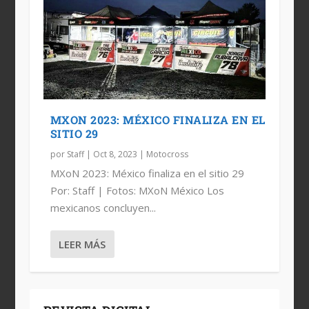
MXON 2023: MÉXICO FINALIZA EN EL
SITIO 29
por
Staff
|
Oct 8, 2023
|
Motocross
MXoN 2023: México finaliza en el sitio 29
Por: Staff | Fotos: MXoN México Los
mexicanos concluyen...
LEER MÁS