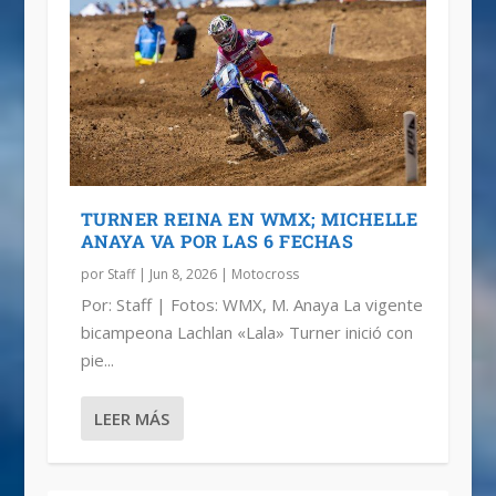
TURNER REINA EN WMX; MICHELLE
ANAYA VA POR LAS 6 FECHAS
por
Staff
|
Jun 8, 2026
|
Motocross
Por: Staff | Fotos: WMX, M. Anaya La vigente
bicampeona Lachlan «Lala» Turner inició con
pie...
LEER MÁS