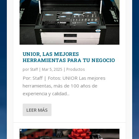
EL MANTENIMIENTO ES CLAVE,
CUIDA TUS HERRAMIENTAS, CON
HERRAMIENTAS UNIOR, PRECISIÓN
DALE A TU MOTOCICLETA LO QUE
HAZLO CON UNIOR
ESTOS CONSEJOS
PARA EL TRABAJO
NECESITA
UNIOR, LAS MEJORES
HERRAMIENTAS PARA TU NEGOCIO
por
Staff
|
Mar 5, 2025
|
Productos
Por: Staff | Fotos: UNIOR Las mejores
herramientas, más de 100 años de
experiencia y calidad...
LEER MÁS