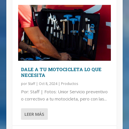
DALE A TU MOTOCICLETA LO QUE
NECESITA
por
Staff
|
Oct 8, 2024
|
Productos
Por: Staff | Fotos: Unior Servicio preventivo
o correctivo a tu motocicleta, pero con las...
LEER MÁS