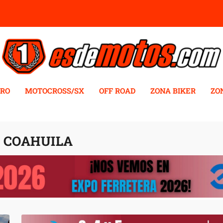
RO
MOTOCROSS/SX
OFF ROAD
ZONA BIKER
ZO
 COAHUILA