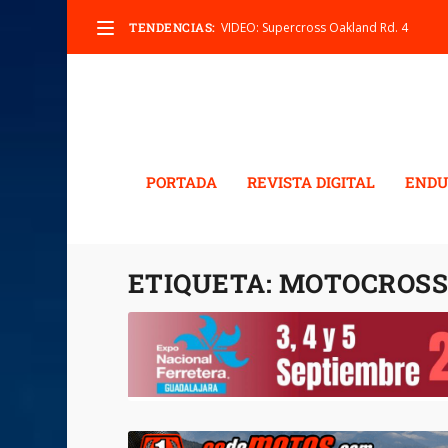
TENDENCIAS:
VIDEO: Supercross Oakland Rd. 4
PORTADA
REVISTA DIGITAL
ENDU
ETIQUETA:
MOTOCROSS