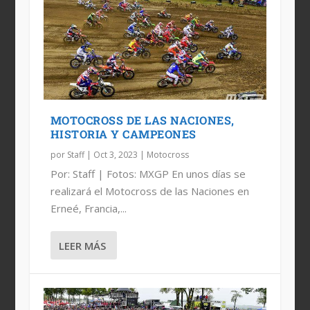
MX DE LAS NACIONES 2023: PAÍSES
103, 104 Y 105, LOS NÚMEROS DE
HOLANDA CAMPEÓN MXON 2019
34 NACIONES EN EL MXON 2019
CONFIRMADOS
MÉXICO PARA EL MXON...
MOTOCROSS DE LAS NACIONES,
HISTORIA Y CAMPEONES
por
Staff
|
Oct 3, 2023
|
Motocross
Por: Staff | Fotos: MXGP En unos días se
realizará el Motocross de las Naciones en
Erneé, Francia,...
LEER MÁS