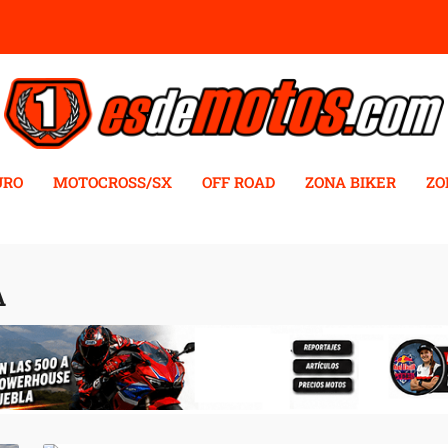
URO
MOTOCROSS/SX
OFF ROAD
ZONA BIKER
ZO
A