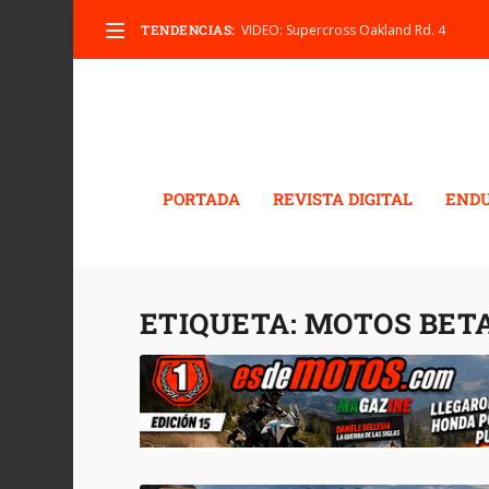
TENDENCIAS:
VIDEO: Supercross Oakland Rd. 4
PORTADA
REVISTA DIGITAL
END
ETIQUETA:
MOTOS BET