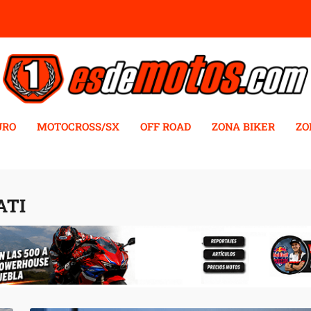
URO
MOTOCROSS/SX
OFF ROAD
ZONA BIKER
ZO
ATI