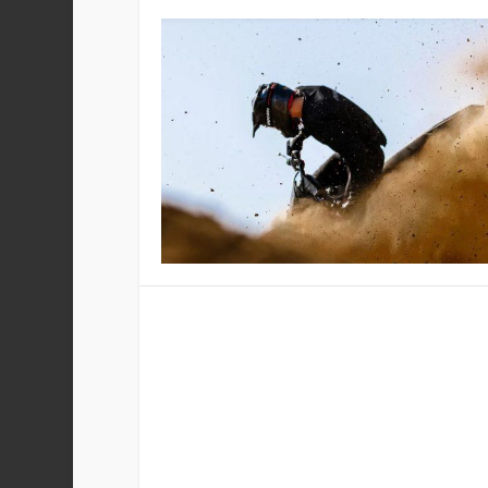
DUCATI EN EL MOTOCROSS J
Publicado por
Staff
|
Oct 25, 2023
|
Motocross