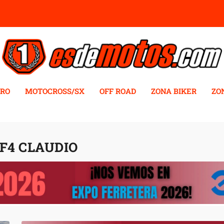
RO
MOTOCROSS/SX
OFF ROAD
ZONA BIKER
ZO
F4 CLAUDIO