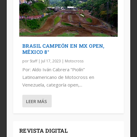
BRASIL CAMPEÓN EN MX OPEN,
MÉXICO 8°
por
Staff
|
Jul 17, 2023
|
Motocross
Por: Aldo Iván Cabrera “Piolín”
Latinoamericano de Motocross en
Venezuela, categoría open,...
LEER MÁS
REVISTA DIGITAL