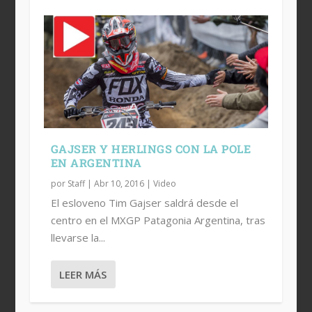
GAJSER Y HERLINGS CON LA POLE
EN ARGENTINA
por
Staff
|
Abr 10, 2016
|
Video
El esloveno Tim Gajser saldrá desde el
centro en el MXGP Patagonia Argentina, tras
llevarse la...
LEER MÁS