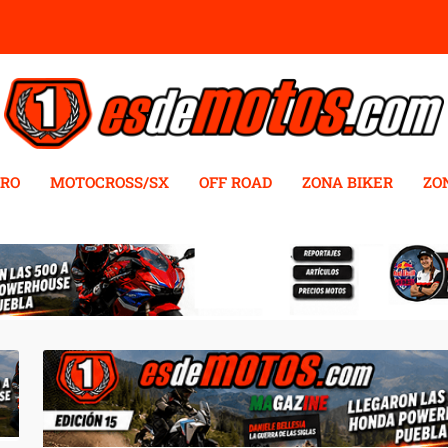
RO
MOTOCROSS/SX
OFF ROAD
ZONA BIKER
ZO
YES Y ALEJANDRO SARDI