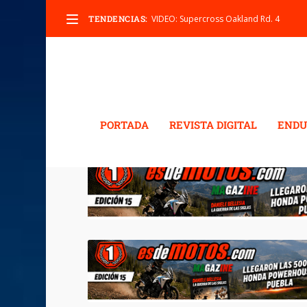
TENDENCIAS:
VIDEO: Supercross Oakland Rd. 4
PORTADA
REVISTA DIGITAL
ENDU
ETIQUETA:
PATRICK RE