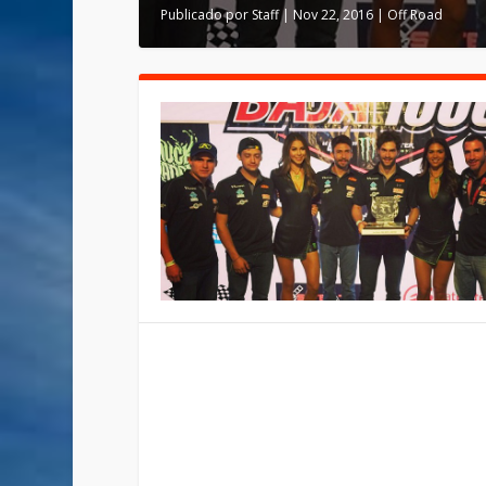
Publicado por
Staff
|
Nov 22, 2016
|
Off Road