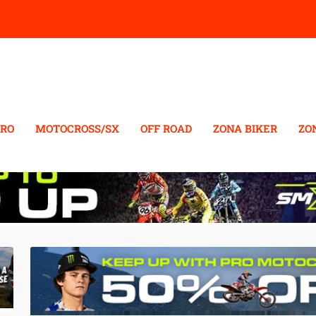
RO
MOTOCROSS/SX
OFF ROAD
ZONA BIKER
ZO
OTOS ENDURO KTM