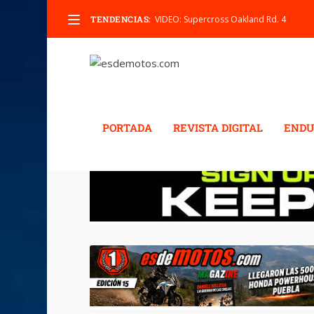
TENDENCIAS:
VIDEO: Supercross Oakland Rd. 4
PORTADA
REVISTA DIGITAL
ENDU
ETIQUETA:
PRECIOS M