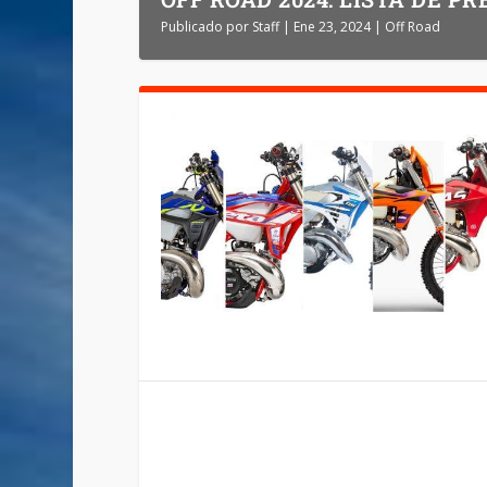
Publicado por
Staff
|
Ene 23, 2024
|
Off Road