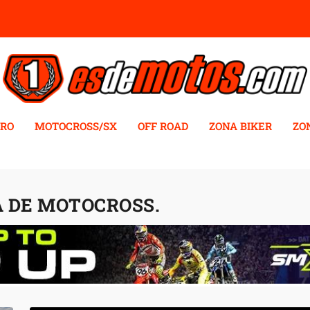
RO
MOTOCROSS/SX
OFF ROAD
ZONA BIKER
ZO
 DE MOTOCROSS.