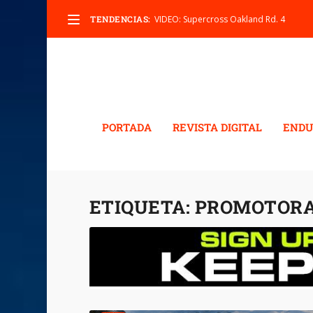
TENDENCIAS:
VIDEO: Supercross Oakland Rd. 4
PORTADA
REVISTA DIGITAL
ENDU
ETIQUETA:
PROMOTORA