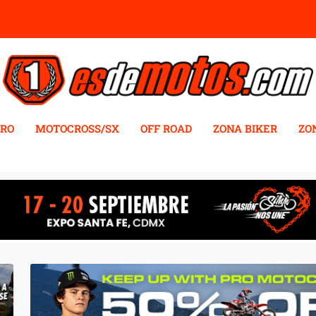
RO
MOTOCROSS/SX
OFF ROAD
ZONA BIKER
ZO
T TO COAST Y AQUÍ ESTÁN LAS I