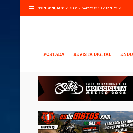
TENDENCIAS:
VIDEO: Supercross Oakland Rd. 4
PORTADA
REVISTA DIGITAL
ENDU
ETIQUETA:
RALLY COAS
RESULTADOS.