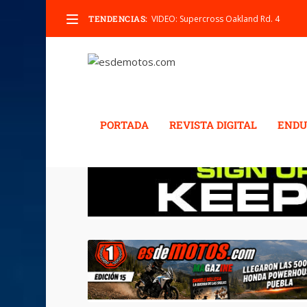
TENDENCIAS:
VIDEO: Supercross Oakland Rd. 4
PORTADA
REVISTA DIGITAL
ENDU
ETIQUETA:
RALLY MÉXI