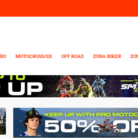
RO
MOTOCROSS/SX
OFF ROAD
ZONA BIKER
ZO
CO 2022