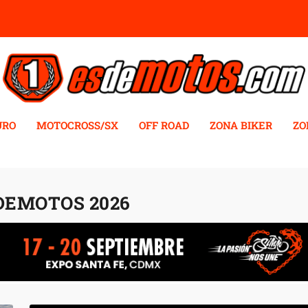
URO
MOTOCROSS/SX
OFF ROAD
ZONA BIKER
ZO
DEMOTOS 2026