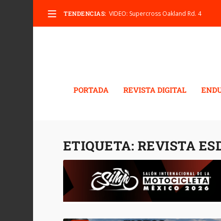
TENDENCIAS:
VIDEO: Supercross Oakland Rd. 4
PORTADA
REVISTA DIGITAL
END
ETIQUETA:
REVISTA ES