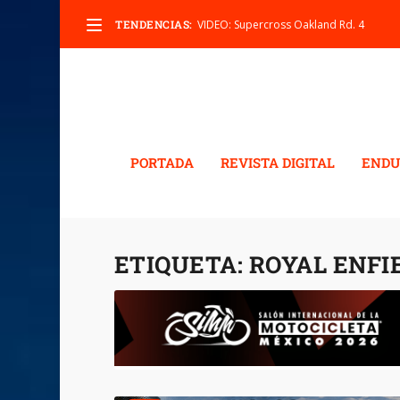
TENDENCIAS:
VIDEO: Supercross Oakland Rd. 4
PORTADA
REVISTA DIGITAL
ENDU
ETIQUETA:
ROYAL ENFI