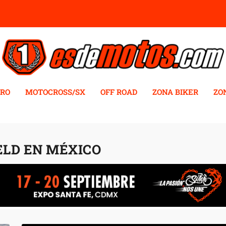
RO
MOTOCROSS/SX
OFF ROAD
ZONA BIKER
ZO
ELD EN MÉXICO