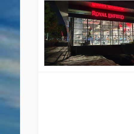
ROYAL ENFIELD POLANCO
Publicado por
Staff
|
Jul 26, 2023
|
Zona Urbana