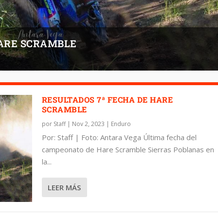
HARE SCRAMBLE
RESULTADOS 7ª FECHA DE HARE
SCRAMBLE
por
Staff
|
Nov 2, 2023
|
Enduro
Por: Staff | Foto: Antara Vega Última fecha del
campeonato de Hare Scramble Sierras Poblanas en
la...
LEER MÁS