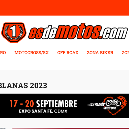
RO
MOTOCROSS/SX
OFF ROAD
ZONA BIKER
ZO
BLANAS 2023