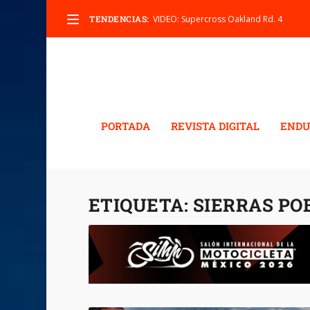
TENDENCIAS:
VIDEO: Supercross Oakland Rd. 4
PORTADA
REVISTA DIGITAL
ENDU
ETIQUETA:
SIERRAS PO