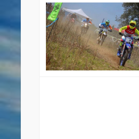
2ª FECHA DE HARE SCRAMB
Publicado por
Staff
|
Mar 7, 2023
|
Enduro