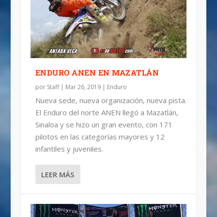
RESULTADOS: NACIONAL DE
MOTOCROSS MÉXICO: CALENDARIOS
MOTOCROSS RD.1
2019
ENDURO ANEN EN MAZATLÁN
por
Staff
|
Mar 26, 2019
|
Enduro
Nueva sede, nueva organización, nueva pista.
El Enduro del norte ANEN llegó a Mazatlán,
Sinaloa y se hizo un gran evento, con 171
pilotos en las categorías mayores y 12
infantiles y juveniles.
LEER MÁS