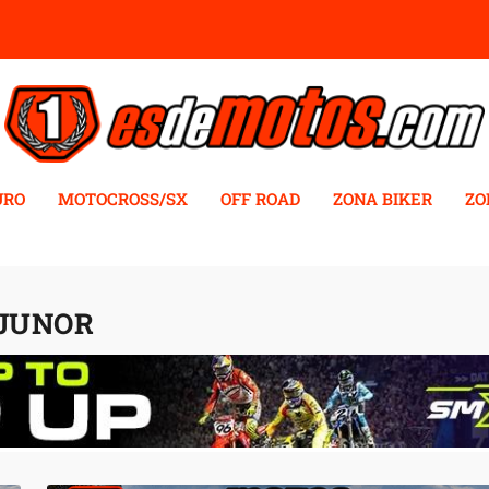
URO
MOTOCROSS/SX
OFF ROAD
ZONA BIKER
ZO
 JUNOR