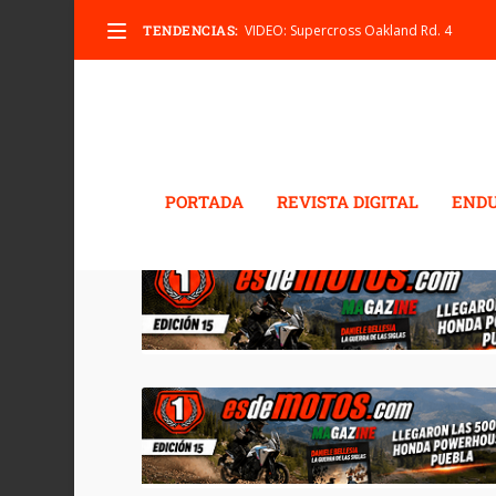
TENDENCIAS:
VIDEO: Supercross Oakland Rd. 4
PORTADA
REVISTA DIGITAL
END
ETIQUETA:
SUPERCROSS