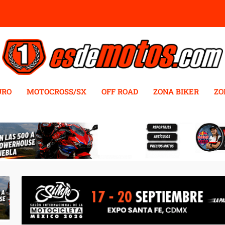
URO
MOTOCROSS/SX
OFF ROAD
ZONA BIKER
ZO
 MÉXICO.