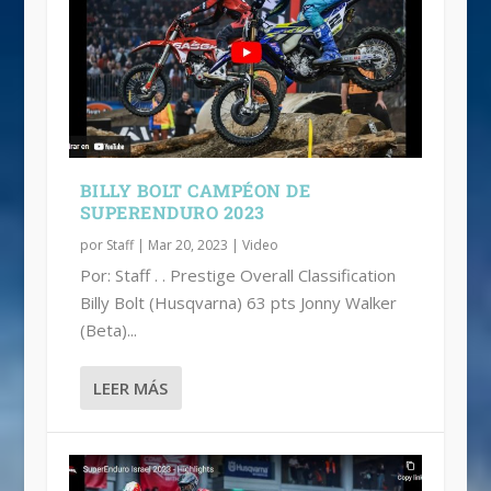
VIDEO: BILLY BOLT GANA EN
VIDEO: RONDA 3 DEL MUNDIAL DE
VIDEO: BILLY BOLT GANA 2ª FECHA DE
JERUSALÉN
SUPERENDURO
SUPERENDURO
BILLY BOLT CAMPÉON DE
SUPERENDURO 2023
por
Staff
|
Mar 20, 2023
|
Video
Por: Staff . . Prestige Overall Classification
Billy Bolt (Husqvarna) 63 pts Jonny Walker
(Beta)...
LEER MÁS