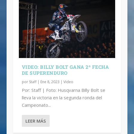
VIDEO: BILLY BOLT GANA 2ª FECHA
DE SUPERENDURO
por
Staff
|
Ene 8, 2023
|
Video
Por: Staff | Foto: Husqvarna Billy Bolt se
lleva la victoria en la segunda ronda del
Campeonato...
LEER MÁS