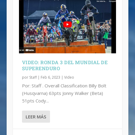
VIDEO: RONDA 3 DEL MUNDIAL DE
SUPERENDURO
por
Staff
|
Feb 6, 2023
|
Video
Por: Staff . Overall Classification Billy Bolt
(Husqvarna) 63pts Jonny Walker (Beta)
51pts Cody...
LEER MÁS