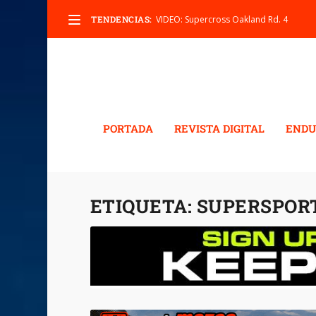
TENDENCIAS:
VIDEO: Supercross Oakland Rd. 4
PORTADA
REVISTA DIGITAL
ENDU
ETIQUETA:
SUPERSPORT