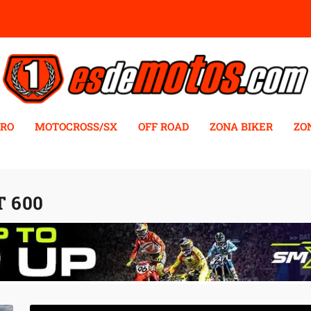
RO
MOTOCROSS/SX
OFF ROAD
ZONA BIKER
ZO
 600