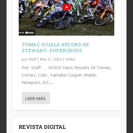
TOMAC IGUALA RÉCORD DE
STEWART: SUPERCROSS
por
Staff
|
Mar 27, 2023
|
Video
Por: Staff . . . 450SX Class Results Eli Tomac,
Cortez, Colo., Yamaha Cooper Webb,
Newport, N.C.,...
LEER MÁS
REVISTA DIGITAL