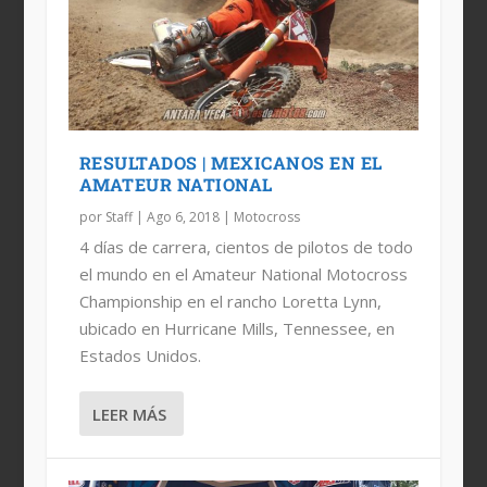
PODIO PARA GUARDADO EN LORETTA
6 MEXICANOS AL NATIONAL MX
LYNN
RESULTADOS | MEXICANOS EN EL
AMATEUR NATIONAL
por
Staff
|
Ago 6, 2018
|
Motocross
4 días de carrera, cientos de pilotos de todo
el mundo en el Amateur National Motocross
Championship en el rancho Loretta Lynn,
ubicado en Hurricane Mills, Tennessee, en
Estados Unidos.
LEER MÁS