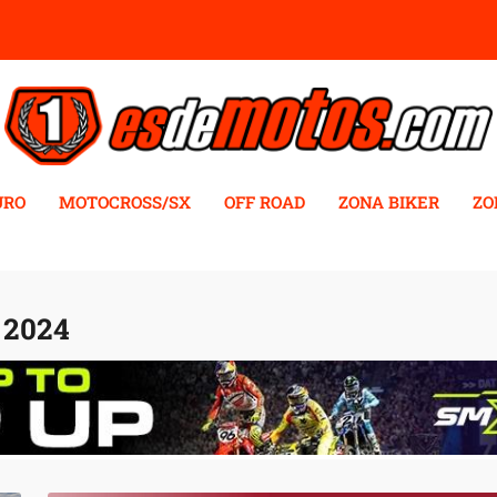
URO
MOTOCROSS/SX
OFF ROAD
ZONA BIKER
ZO
 2024