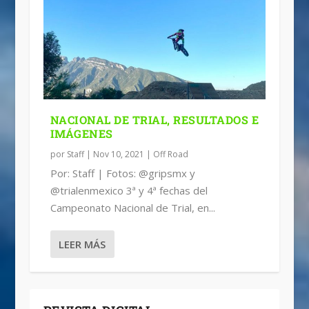
NACIONAL DE TRIAL, RESULTADOS E
IMÁGENES
por
Staff
|
Nov 10, 2021
|
Off Road
Por: Staff | Fotos: @gripsmx y
@trialenmexico 3ª y 4ª fechas del
Campeonato Nacional de Trial, en...
LEER MÁS