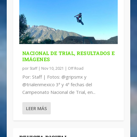
NACIONAL DE TRIAL, RESULTADOS E
IMÁGENES
por
Staff
|
Nov 10, 2021
|
Off Road
Por: Staff | Fotos: @gripsmx y
@trialenmexico 3ª y 4ª fechas del
Campeonato Nacional de Trial, en...
LEER MÁS