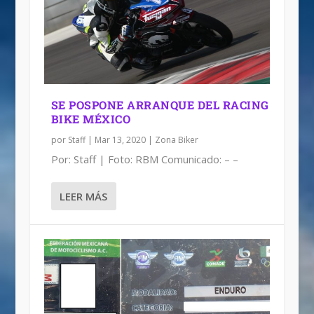
LICENCIA FMM: COSTO – BENEFICIO
SE POSPONE ARRANQUE DEL RACING
BIKE MÉXICO
por
Staff
|
Mar 13, 2020
|
Zona Biker
Por: Staff | Foto: RBM Comunicado: – –
LEER MÁS