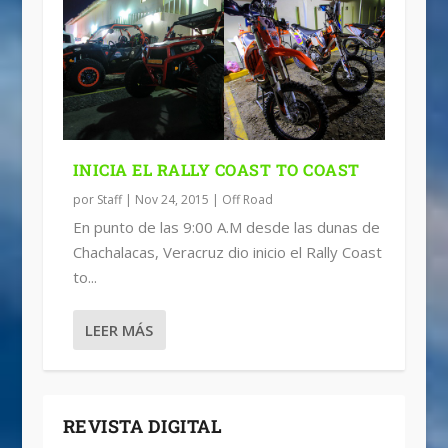
INICIA EL RALLY COAST TO COAST
por
Staff
|
Nov 24, 2015
|
Off Road
En punto de las 9:00 A.M desde las dunas de
Chachalacas, Veracruz dio inicio el Rally Coast
to...
LEER MÁS
REVISTA DIGITAL