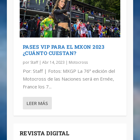
PASES VIP PARA EL MXON 2023
¿CUÁNTO CUESTAN?
por
Staff
|
Abr 14, 2023
|
Motocross
Por: Staff | Fotos: MXGP La 76ª edición del
Motocross de las Naciones será en Ernée,
France los 7...
LEER MÁS
REVISTA DIGITAL