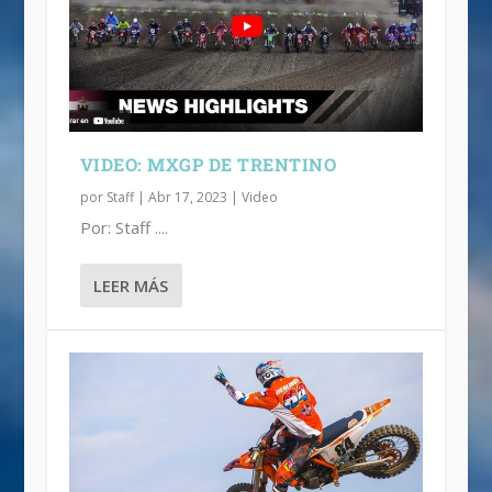
MXGP | HERLINGS Y PRADO VUELVEN
A GANAR
VIDEO: MXGP DE TRENTINO
por
Staff
|
Abr 17, 2023
|
Video
Por: Staff ....
LEER MÁS