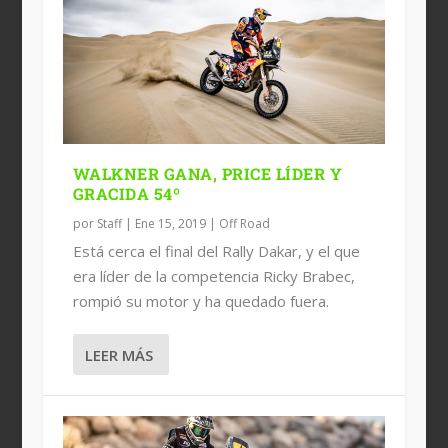
YAMAHA RALLY LISTO PARA EL
RALLY COAST TO COAST 2017
DAKAR 2019
WALKNER GANA, PRICE LÍDER Y
GRACIDA 54º
por
Staff
|
Ene 15, 2019
|
Off Road
Está cerca el final del Rally Dakar, y el que
era líder de la competencia Ricky Brabec,
rompió su motor y ha quedado fuera.
LEER MÁS