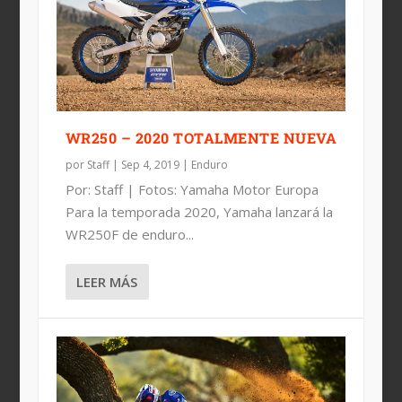
YAMAHA PRESENTA LA GAMA YZ 2020
YAMAHA TÉNÉRÉ 700 DESDE 9499€
LA NUEVA YAMAHA WR450F – 2019
WR250 – 2020 TOTALMENTE NUEVA
por
Staff
|
Sep 4, 2019
|
Enduro
Por: Staff | Fotos: Yamaha Motor Europa
Para la temporada 2020, Yamaha lanzará la
WR250F de enduro...
LEER MÁS