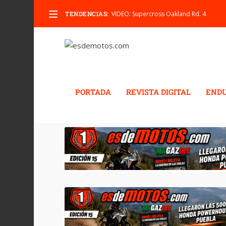
TENDENCIAS:
VIDEO: Supercross Oakland Rd. 4
PORTADA
REVISTA DIGITAL
END
ETIQUETA:
ZACATACEA