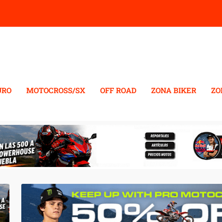
URO
MOTOCROSS/SX
OFF ROAD
ZONA BIKER
ZO
S MOTOCROSS