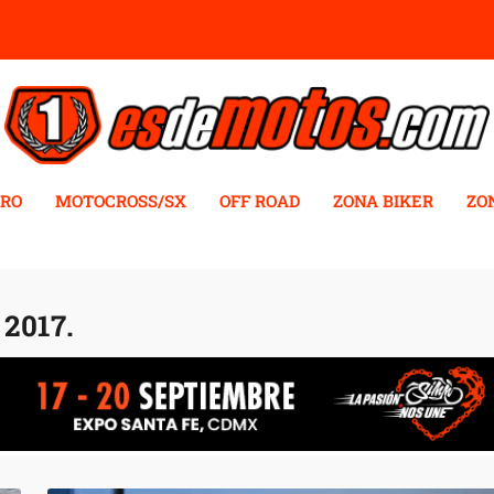
RO
MOTOCROSS/SX
OFF ROAD
ZONA BIKER
ZO
2017.