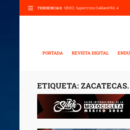
TENDENCIAS:
VIDEO: Supercross Oakland Rd. 4
PORTADA
REVISTA DIGITAL
ENDU
ETIQUETA:
ZACATECAS. 