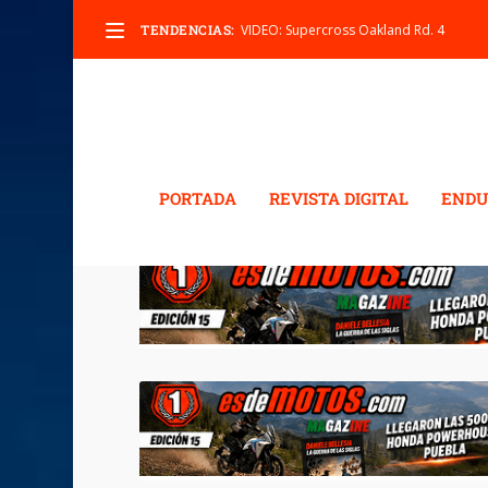
TENDENCIAS:
VIDEO: Supercross Oakland Rd. 4
PORTADA
REVISTA DIGITAL
ENDU
ETIQUETA:
ZMAX DRAG