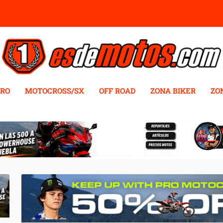
RO
MOTOCROSS/SX
OFF ROAD
ZONA BIKER
ZO
WAY EN CHARLOTTE MOTOR SPE