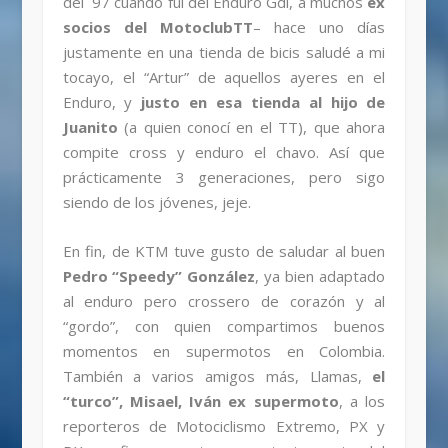
del ´97 cuando fui del Enduro Gdl, a muchos
ex
socios del MotoclubTT
– hace uno días
justamente en una tienda de bicis saludé a mi
tocayo, el “Artur” de aquellos ayeres en el
Enduro, y
justo en esa tienda al hijo de
Juanito
(a quien conocí en el TT), que ahora
compite cross y enduro el chavo. Así que
prácticamente 3 generaciones, pero sigo
siendo de los jóvenes, jeje.
En fin, de KTM tuve gusto de saludar al buen
Pedro “Speedy” González
, ya bien adaptado
al enduro pero crossero de corazón y al
“gordo”, con quien compartimos buenos
momentos en supermotos en Colombia.
También a varios amigos más, Llamas,
el
“turco”, Misael, Iván ex supermoto
, a los
reporteros de Motociclismo Extremo, PX y