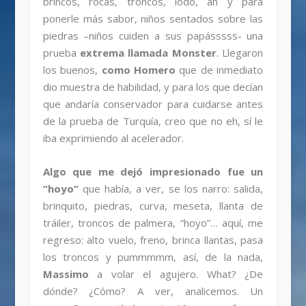
brincos, rocas, troncos, lodo, ah y para
ponerle más sabor, niños sentados sobre las
piedras –niños cuiden a sus papásssss- una
prueba
extrema llamada Monster
. Llegaron
los buenos,
como Homero
que de inmediato
dio muestra de habilidad, y para los que decían
que andaría conservador para cuidarse antes
de la prueba de Turquía, creo que no eh, sí le
iba exprimiendo al acelerador.
Algo que me dejó impresionado fue un
“hoyo”
que había, a ver, se los narro: salida,
brinquito, piedras, curva, meseta, llanta de
tráiler, troncos de palmera, “hoyo”… aquí, me
regreso: alto vuelo, freno, brinca llantas, pasa
los troncos y pummmmm, así, de la nada,
Massimo
a volar el agujero. What? ¿De
dónde? ¿Cómo? A ver, analicemos. Un