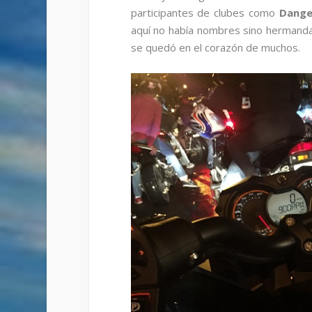
participantes de clubes como
Danger
aquí no había nombres sino hermanda
se quedó en el corazón de muchos.