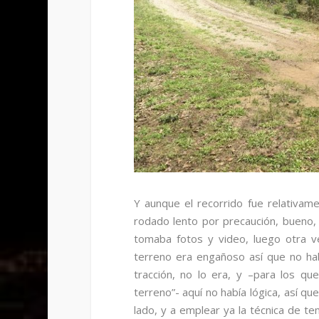
Y aunque el recorrido fue relativame
rodado lento por precaución, bueno, 
tomaba fotos y video, luego otra ve
terreno era engañoso así que no ha
tracción, no lo era, y –para los q
terreno”- aquí no había lógica, así qu
lado, y a emplear ya la técnica de t