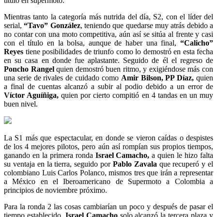
título en supermoto.
Mientras tanto la categoría más nutrida del día, S2, con el líder del
serial,
“Tavo” González
, teniendo que quedarse muy atrás debido a
no contar con una moto competitiva, aún así se sitúa al frente y casi
con el título en la bolsa, aunque de haber una final,
“Calicho”
Reyes
tiene posibilidades de triunfo como lo demostró en esta fecha
en su casa en donde fue aplastante. Seguido de él el regreso de
Poncho Rangel
quien demostró buen ritmo, y exigiéndose más con
una serie de rivales de cuidado como
Amir Bilson, PP Díaz,
quien
a final de cuentas alcanzó a subir al podio debido a un error de
Víctor Aguíñiga,
quien por cierto compitió en 4 tandas en un muy
buen nivel.
La S1 más que espectacular, en donde se vieron caídas o despistes
de los 4 mejores pilotos, pero aún así rompían sus propios tiempos,
ganando en la primera ronda
Israel Camacho,
a quien le hizo falta
su ventaja en la tierra, seguido por
Pablo Zavala
que recuperó y el
colombiano Luis Carlos Polanco, mismos tres que irán a representar
a México en el Iberoamericano de Supermoto a Colombia a
principios de noviembre próximo.
Para la ronda 2 las cosas cambiarían un poco y después de pasar el
tiempo establecido,
Israel Camacho
solo alcanzó la tercera plaza y