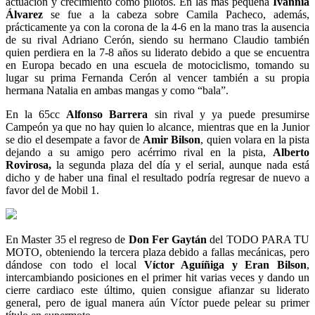
actuación y crecimiento como pilotos. En las más pequeña
Ivannia
Álvarez
se fue a la cabeza sobre Camila Pacheco, además,
prácticamente ya con la corona de la 4-6 en la mano tras la ausencia
de su rival Adriano Cerón, siendo su hermano Claudio también
quien perdiera en la 7-8 años su liderato debido a que se encuentra
en Europa becado en una escuela de motociclismo, tomando su
lugar su prima Fernanda Cerón al vencer también a su propia
hermana Natalia en ambas mangas y como “bala”.
En la 65cc
Alfonso Barrera
sin rival y ya puede presumirse
Campeón ya que no hay quien lo alcance, mientras que en la Junior
se dio el desempate a favor de
Amir Bilson
, quien volara en la pista
dejando a su amigo pero acérrimo rival en la pista,
Alberto
Rovirosa,
la segunda plaza del día y el serial, aunque nada está
dicho y de haber una final el resultado podría regresar de nuevo a
favor del de Mobil 1.
En Master 35 el regreso de
Don Fer Gaytán
del TODO PARA TU
MOTO, obteniendo la tercera plaza debido a fallas mecánicas, pero
dándose con todo el local
Víctor Aguíñiga y Eran Bilson
,
intercambiando posiciones en el primer hit varias veces y dando un
cierre cardiaco este último, quien consigue afianzar su liderato
general, pero de igual manera aún Víctor puede pelear su primer