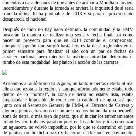
contentos a casa después de que antes de arribar a Morelia se tuviera
incertidumbre y durante la jornada se tuviera la inquietud de si sería
o no la última fecha puntuable de 2013 y si para el próximo año
desaparecía el nacional.
Después de todo no hay nada definido, la comunidad y la FMM
buscarán la manera de realizar una sexta y fecha final, así como
hacer un proyecto para que en 2014 continúe el campeonato,
aunque la opción que surgió hasta hoy es la de 2 regionales en el
primer semestre para finalizar el año con un par de fechas de
carácter nacional, pero mientras la máxima autoridad determina el
rumbo de esta modalidad, les platico la acción de las carreras.
Arribamos al autódromo El Águila, un tanto inciertos debido al mal
clima que azota a la región, y aunque afortunadamente estaba todo
dentro de lo “normal”, la zona de tierra no estaba lista, estaba
empastada e imposible de rodar por la cantidad de agua, así que
junto con el Secretario General de FMM, el Director de Carrera y
algunos pilotos, trazamos en un área menos inundada una pequeña
zona de tierra, o más bien de pasto, que al iniciar los entrenamientos
infantiles con trabajos pasaban pero en los adultos y tras comenzar
un aguacero, se volvió imposible, por lo que se determinó en junta
de pilotos, omitir dicho trazo y hacer una “chicane” en pavimento,