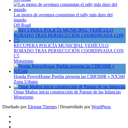
Las motos de aventura conquistan el rally más duro del
mundo
Off Road
RECUPERA POLICÍA MUNICIPAL VEHÍCULO
ROBADO TRAS PERSECUCIÓN COORDINADA CON
C5
Motorismo
Honda PowerHouse Puebla presenta las CBR500R y NX500
Zona Urbana
Omar Muñoz inicia construcción de Parque de las Infancias
Motorismo
Diseñado por
Elegant Themes
| Desarrollado por
WordPress