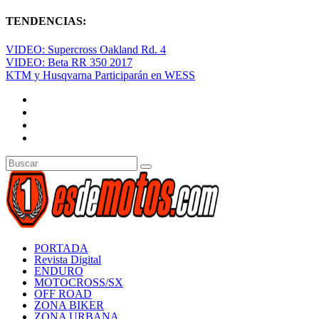
TENDENCIAS:
VIDEO: Supercross Oakland Rd. 4
VIDEO: Beta RR 350 2017
KTM y Husqvarna Participarán en WESS
PORTADA
Revista Digital
ENDURO
MOTOCROSS/SX
OFF ROAD
ZONA BIKER
ZONA URBANA