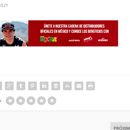
6.021
:
PRÓXI