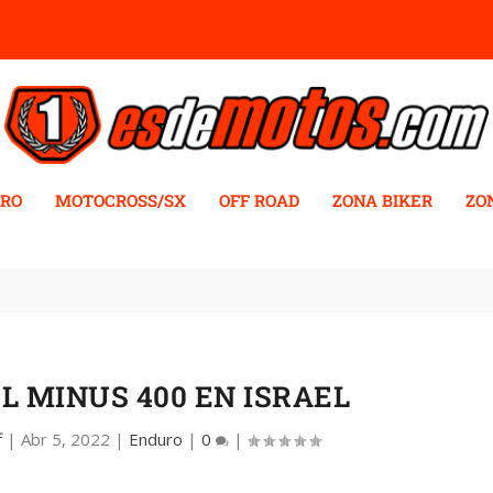
RO
MOTOCROSS/SX
OFF ROAD
ZONA BIKER
ZO
L MINUS 400 EN ISRAEL
f
|
Abr 5, 2022
|
Enduro
|
0
|