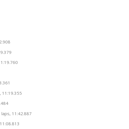
52.908
19.379
11:19.760
3.361
, 11:19.355
.484
laps, 11:42.887
 11:08.813