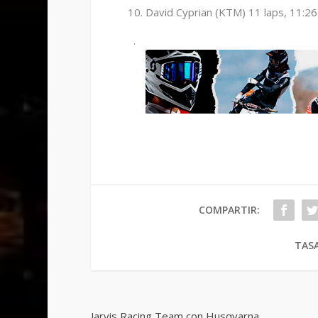
David Cyprian (KTM) 11 laps, 11:2
.
COMPARTIR:
TASA
Jarvis Racing Team con Husqvarna