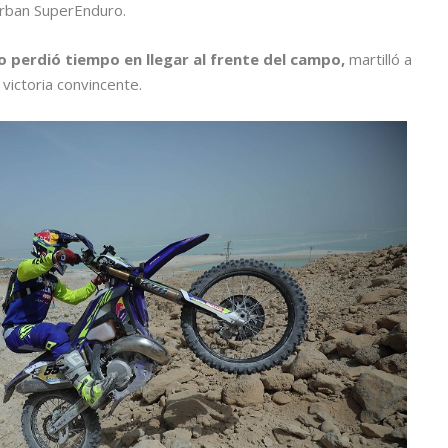
Urban SuperEnduro.
o perdió tiempo en llegar al frente del campo,
martilló a
victoria convincente.