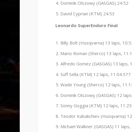
Dominik Olszowy (GASGAS) 24:52
David Cyprian (KTM) 24:53
Leonardo SuperEnduro Final
Billy Bolt (Husqvarna) 13 laps, 10:
Mario Roman (Sherco) 13 laps, 11:
Alfredo Gomez (GASGAS) 13 laps, 
Suff Sella (KTM) 12 laps, 11:04.577
Wade Young (Sherco) 12 laps, 11:1
Dominik Olszowy (GASGAS) 12 laps
Sonny Goggia (KTM) 12 laps, 11:25
Teodor Kabakchiev (Husqvarna) 12 
Michael Walkner (GASGAS) 11 laps,