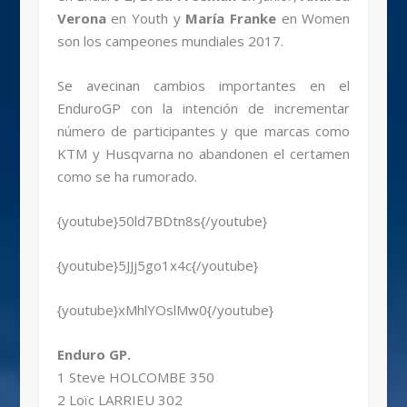
Verona
en Youth y
María Franke
en Women
son los campeones mundiales 2017.
Se avecinan cambios importantes en el
EnduroGP con la intención de incrementar
número de participantes y que marcas como
KTM y Husqvarna no abandonen el certamen
como se ha rumorado.
{youtube}50ld7BDtn8s{/youtube}
{youtube}5JJj5go1x4c{/youtube}
{youtube}xMhlYOslMw0{/youtube}
Enduro GP.
1 Steve HOLCOMBE 350
2 Loïc LARRIEU 302