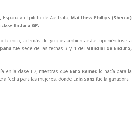
España y el piloto de Australia,
Matthew Phillips (Sherco)
a clase
Enduro GP.
ito técnico, además de grupos ambientalistas oponiéndose a
spaña
fue sede de las fechas 3 y 4 del
Mundial de Enduro,
ía en la clase E2, mientras que
Eero Remes
lo hacía para la
era fecha para las mujeres, donde
Laia Sanz
fue la ganadora.