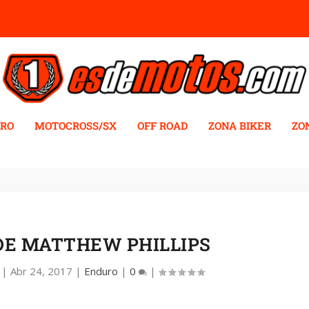
RO
MOTOCROSS/SX
OFF ROAD
ZONA BIKER
ZO
DE MATTHEW PHILLIPS
|
Abr 24, 2017
|
Enduro
|
0
|