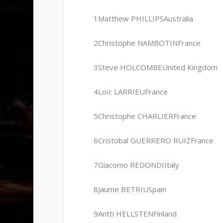
1Matthew PHILLIPSAustralia
2Christophe NAMBOTINFrance
3Steve HOLCOMBEUnited Kingdom
4Loïc LARRIEUFrance
5Christophe CHARLIERFrance
6Cristobal GUERRERO RUIZFrance
7Giacomo REDONDIItaly
8Jaume BETRIUSpain
9Antti HELLSTENFinland