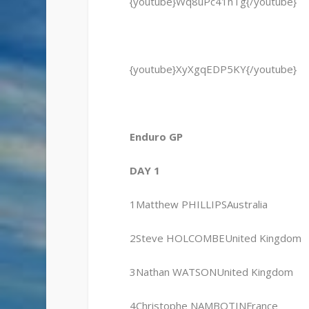
{youtube}Wq8uPc41hTg{/youtube}
{youtube}XyXgqEDP5KY{/youtube}
Enduro GP
DAY 1
1Matthew PHILLIPSAustralia
2Steve HOLCOMBEUnited Kingdom
3Nathan WATSONUnited Kingdom
4Christophe NAMBOTINFrance