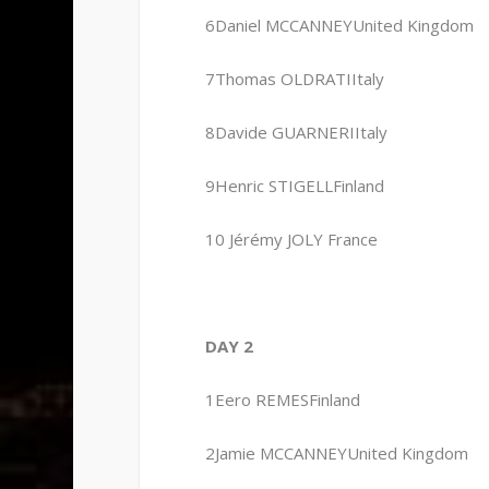
6Daniel MCCANNEYUnited Kingdom
7Thomas OLDRATIItaly
8Davide GUARNERIItaly
9Henric STIGELLFinland
10 Jérémy JOLY France
DAY 2
1Eero REMESFinland
2Jamie MCCANNEYUnited Kingdom