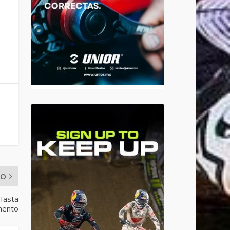
MO
Hasta
mento