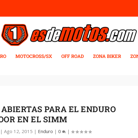
RO
MOTOCROSS/SX
OFF ROAD
ZONA BIKER
ZO
 ABIERTAS PARA EL ENDURO
OOR EN EL SIMM
|
Ago 12, 2015
|
Enduro
|
0
|